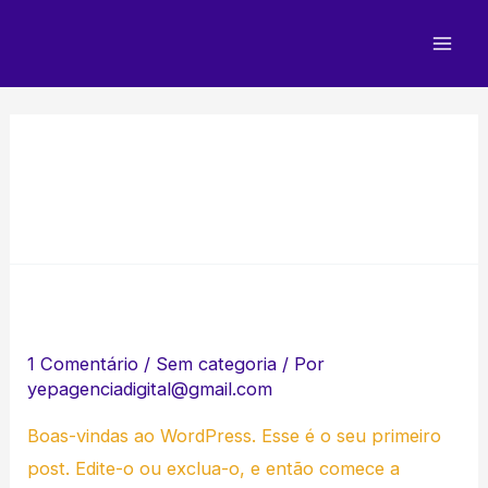
Ir
para
Mai
o
Men
conteúdo
maio 2023
Olá, mundo!
1 Comentário
/
Sem categoria
/ Por
yepagenciadigital@gmail.com
Boas-vindas ao WordPress. Esse é o seu primeiro
post. Edite-o ou exclua-o, e então comece a